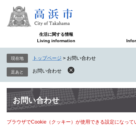
ペ
メ
ー
ニ
ジ
ュ
の
ー
先
を
生活に関する情報
頭
飛
Living information
Info
で
ば
す
し
トップページ
>
お問い合わせ
現在地
。
て
本
お問い合わせ
文
へ
本
お問い合わせ
文
ブラウザでCookie（クッキー）が使用できる設定になっ