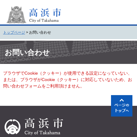
ペ
メ
ー
ニ
ジ
ュ
の
ー
先
を
トップページ
>
お問い合わせ
頭
飛
で
ば
本
す
し
文
お問い合わせ
。
て
本
文
ブラウザでCookie（クッキー）が使用できる設定になっていない、
へ
または、ブラウザがCookie（クッキー）に対応していないため、お
問い合わせフォームをご利用頂けません。