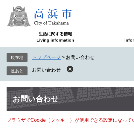
ペ
メ
ー
ニ
ジ
ュ
の
ー
先
を
生活に関する情報
頭
飛
Living information
Info
で
ば
す
し
トップページ
>
お問い合わせ
現在地
。
て
本
お問い合わせ
文
へ
本
お問い合わせ
文
ブラウザでCookie（クッキー）が使用できる設定になっ