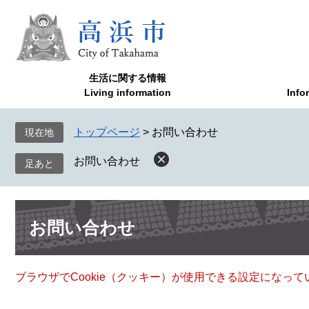
ペ
メ
ー
ニ
ジ
ュ
の
ー
先
を
生活に関する情報
頭
飛
Living information
Info
で
ば
す
し
トップページ
>
お問い合わせ
現在地
。
て
本
お問い合わせ
文
へ
本
お問い合わせ
文
ブラウザでCookie（クッキー）が使用できる設定になっ