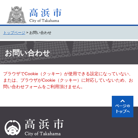
ペ
メ
ー
ニ
ジ
ュ
の
ー
先
を
トップページ
>
お問い合わせ
頭
飛
で
ば
本
す
し
文
お問い合わせ
。
て
本
文
ブラウザでCookie（クッキー）が使用できる設定になっていない、
へ
または、ブラウザがCookie（クッキー）に対応していないため、お
問い合わせフォームをご利用頂けません。