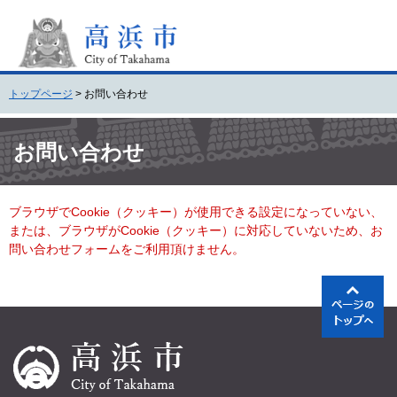
ペ
メ
ー
ニ
ジ
ュ
の
ー
先
を
トップページ
>
お問い合わせ
頭
飛
で
ば
本
す
し
文
お問い合わせ
。
て
本
文
ブラウザでCookie（クッキー）が使用できる設定になっていない、
へ
または、ブラウザがCookie（クッキー）に対応していないため、お
問い合わせフォームをご利用頂けません。