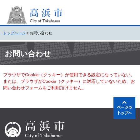
ペ
メ
ー
ニ
ジ
ュ
の
ー
先
を
トップページ
>
お問い合わせ
頭
飛
で
ば
本
す
し
文
お問い合わせ
。
て
本
文
ブラウザでCookie（クッキー）が使用できる設定になっていない、
へ
または、ブラウザがCookie（クッキー）に対応していないため、お
問い合わせフォームをご利用頂けません。