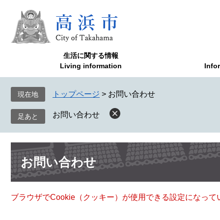
ペ
メ
ー
ニ
ジ
ュ
の
ー
先
を
生活に関する情報
頭
飛
Living information
Info
で
ば
す
し
トップページ
>
お問い合わせ
現在地
。
て
本
お問い合わせ
文
へ
本
お問い合わせ
文
ブラウザでCookie（クッキー）が使用できる設定になっ