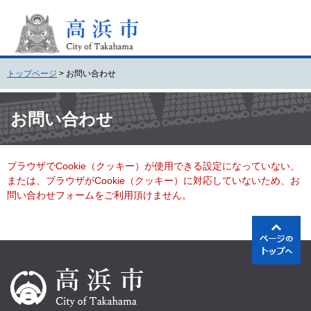
ペ
メ
ー
ニ
ジ
ュ
の
ー
先
を
トップページ
>
お問い合わせ
頭
飛
で
ば
本
す
し
文
お問い合わせ
。
て
本
文
ブラウザでCookie（クッキー）が使用できる設定になっていない、
へ
または、ブラウザがCookie（クッキー）に対応していないため、お
問い合わせフォームをご利用頂けません。