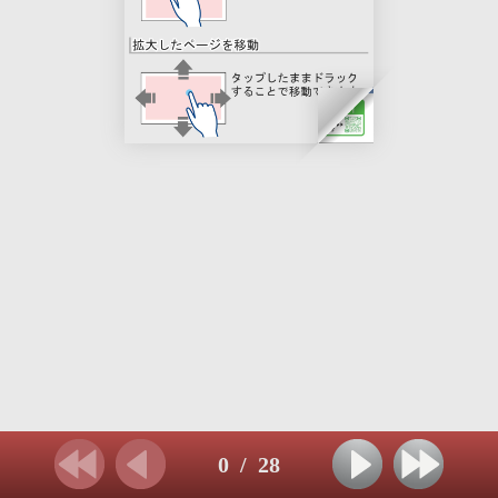
0
/
28